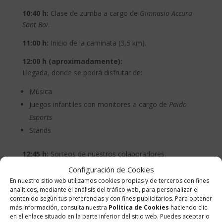
10:40 h:
Clase de zumba a cargo de
Gimnasio Accura
Sant Boi
.
11:00 h:
Inicio de la caminata (3,5 km).
12:00 h (aproximadamente):
Llegada, donde se podrá disfrutar de:
Música
Juegos infantiles con monitores a cargo de
Paido
Esports
Stands
12:45 h:
Sorteos de nuestros colaboradores.
Configuración de Cookies
13:15 h:
Cierre final y agradecimientos.
En nuestro sitio web utilizamos cookies propias y de terceros con fines
analíticos, mediante el análisis del tráfico web, para personalizar el
Entrega de camisetas de los inscritos hasta el 03
contenido según tus preferencias y con fines publicitarios. Para obtener
de mayo:
más información, consulta nuestra
Política de Cookies
haciendo clic
en el enlace situado en la parte inferior del sitio web. Puedes aceptar o
Las camisetas de todos los inscritos hasta el 3 de