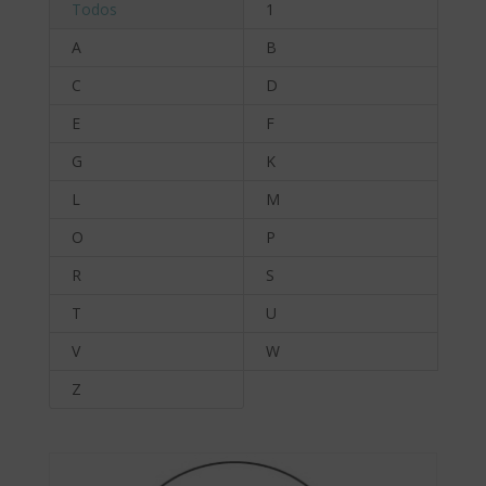
Todos
1
A
B
C
D
E
F
G
K
L
M
O
P
R
S
T
U
V
W
Z