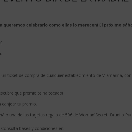
ina queremos celebrarlo como ellas lo merecen! El próximo sáb
 0
h.
a un ticket de compra de cualquier establecimiento de Vilamarina, co
descubre que premio te ha tocado!
a canjear tu premio.
mamá o una de las tarjetas regalo de 50€ de Woman´Secret, Druni o P
! Consulta bases y condiciones en: