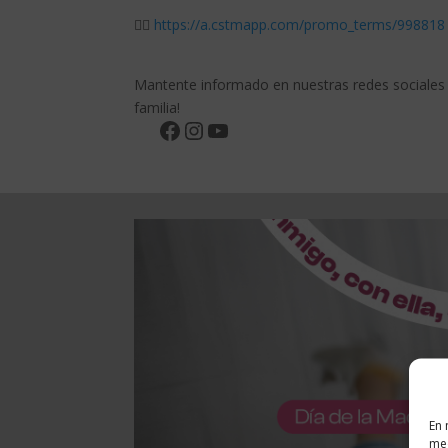
👉🏼
https://a.cstmapp.com/promo_terms/998818
Mantente informado en nuestras redes sociales y
familia!
Facebook
Instagram
YouTube
En 
med