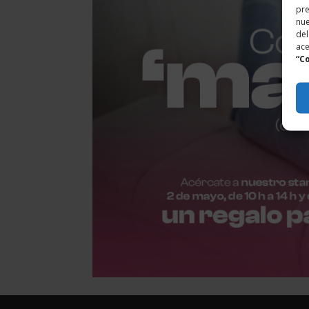
pre
nu
del
ace
“C