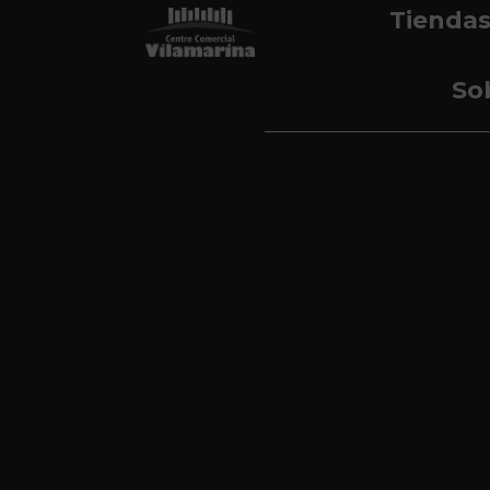
Tienda
So