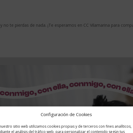
 no te pierdas de nada. ¡Te esperamos en CC Vilamarina para compart
Configuración de Cookies
nuestro sitio web utilizamos cookies propias y de terceros con fines analíticos,
iante el análisis del tráfico web, para personalizar el contenido según tus