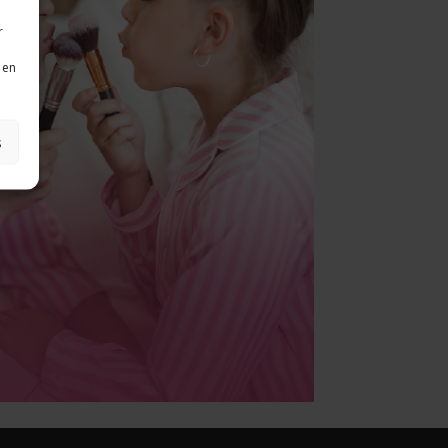
r
 en
s