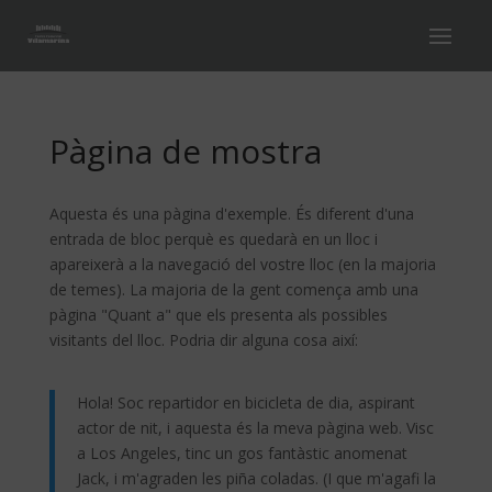
Pàgina de mostra
Aquesta és una pàgina d'exemple. És diferent d'una
entrada de bloc perquè es quedarà en un lloc i
apareixerà a la navegació del vostre lloc (en la majoria
de temes). La majoria de la gent comença amb una
pàgina "Quant a" que els presenta als possibles
visitants del lloc. Podria dir alguna cosa així:
Hola! Soc repartidor en bicicleta de dia, aspirant
actor de nit, i aquesta és la meva pàgina web. Visc
a Los Angeles, tinc un gos fantàstic anomenat
Jack, i m'agraden les piña coladas. (I que m'agafi la