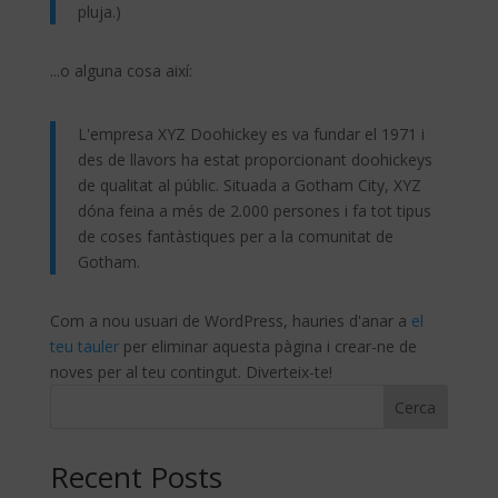
pluja.)
...o alguna cosa així:
L'empresa XYZ Doohickey es va fundar el 1971 i
des de llavors ha estat proporcionant doohickeys
de qualitat al públic. Situada a Gotham City, XYZ
dóna feina a més de 2.000 persones i fa tot tipus
de coses fantàstiques per a la comunitat de
Gotham.
Com a nou usuari de WordPress, hauries d'anar a
el
teu tauler
per eliminar aquesta pàgina i crear-ne de
noves per al teu contingut. Diverteix-te!
Cerca
Recent Posts