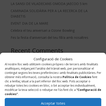
LA SANSI DE VILADECANS OMODA JAECOO 5 km
CAMINADA SOLIDÀRIA PER A LA RECERCA DE LA
DIABETIS
EVENT DIA DE LA MARE
Celebra el teu aniversari a Ozone Bowling
Fes la festa d'aniversari del teu fill/a amb nosaltres
Recent Comments
No s'han trobat comentaris.
Configuració de Cookies
Al nostre lloc web utilitzem cookies pròpies i de tercers amb finalitats
analítiques, mitjançant l'anàlisi del trànsit web, per personalitzar el
contingut segons les teves preferències i amb finalitats publicitàries. Per
obtenir més informació, consulta la nostra
Política de Cookies
fent
clic a lenllaç situat a la part inferior del lloc web. Pots acceptar o
rebutjar totes les cookies en bloc, o bé acceptar-les individualment,
modificar la teva selecció o rebutjar-ne l'ús fent clic a
“Configuració de
cookies”
.
Acceptar totes
Botigues